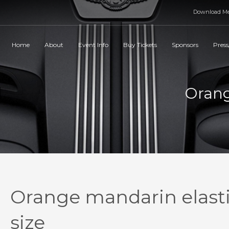
Download Me
Home
About
Event Info
Buy Tickets
Sponsors
Press
Orang
Orange mandarin elast
size