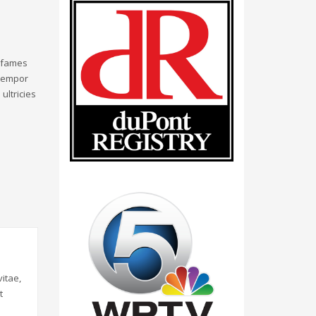
a fames
 tempor
ultricies
itae,
t