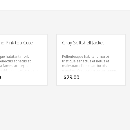
nd Pink top Cute
Gray Softshell Jacket
que habitant morbi
Pellentesque habitant morbi
senectus et netus et
tristique senectus et netus et
 fames ac turpis
malesuada fames ac turpis
Vestibulum tortor quam,
egestas. Vestibulum tortor quam,
tae, ultricies eget, tempor
feugiat vitae, ultricies eget, tempor
0
$
29.00
ante. Donec eu libero sit
sit amet, ante. Donec eu libero sit
m egestas semper.
amet quam egestas semper.
ricies mi vitae est.
Aenean ultricies mi vitae est.
cerat eleifend leo.
Mauris placerat eleifend leo.