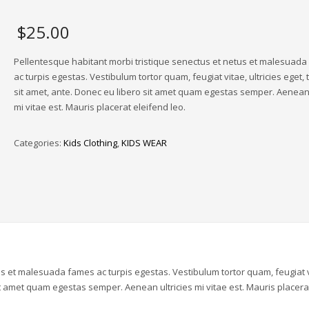
$
25.00
Pellentesque habitant morbi tristique senectus et netus et malesuad
ac turpis egestas. Vestibulum tortor quam, feugiat vitae, ultricies eget,
sit amet, ante. Donec eu libero sit amet quam egestas semper. Aenean 
mi vitae est. Mauris placerat eleifend leo.
Categories:
Kids Clothing
,
KIDS WEAR
us et malesuada fames ac turpis egestas. Vestibulum tortor quam, feugiat v
sit amet quam egestas semper. Aenean ultricies mi vitae est. Mauris placera