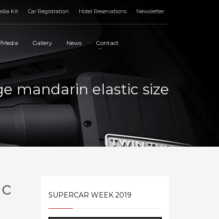
dia Kit
Car Registration
Hotel Reservations
Newsletter
/Media
Gallery
News
Contact
e mandarin elastic size
ic
SUPERCAR WEEK 2019